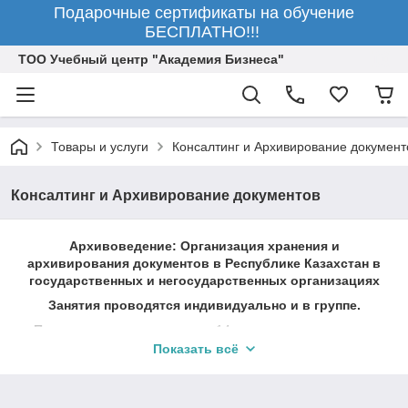
Подарочные сертификаты на обучение
БЕСПЛАТНО!!!
ТОО Учебный центр "Академия Бизнеса"
Товары и услуги
Консалтинг и Архивирование документ
Консалтинг и Архивирование документов
Архивоведение: Организация хранения и
архивирования документов в Республике Казахстан в
государственных и негосударственных организациях
Занятия проводятся индивидуально и в группе.
Продолжительность курса
: 14 астрономических часов
Показать всё
Стоимость обучения
: 48 000 тенге – индивидуально
Архивариус
занимается ведением архива организации: все
документы, сданные на хранение, он регистрирует и