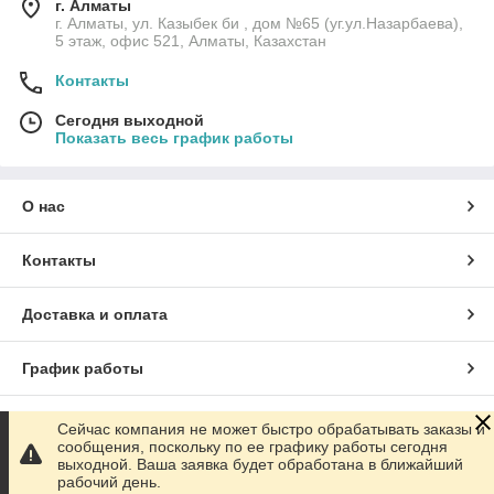
г. Алматы
г. Алматы, ул. Казыбек би , дом №65 (уг.ул.Назарбаева),
5 этаж, офис 521, Алматы, Казахстан
Контакты
Сегодня выходной
Показать весь график работы
О нас
Контакты
Доставка и оплата
График работы
Полная версия сайта
Сейчас компания не может быстро обрабатывать заказы и
сообщения, поскольку по ее графику работы сегодня
выходной. Ваша заявка будет обработана в ближайший
Сайт создан на маркетплейсе
Satu.kz
рабочий день.