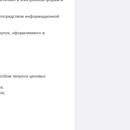
й посредством информационной
акупок, оформляемого в
особом запроса ценовых
а;
ра;