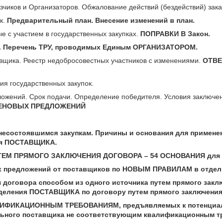
азчиков и Организаторов. Обжалование действий (бездействий) зака
к.
Предварительный план. Внесение изменений в план.
е с участием в государственных закупках.
ПОПРАВКИ В Закон.
. Перечень ТРУ, проводимых Единым ОРГАНИЗАТОРОМ.
авщика. Реестр недобросовестных участников с изменениями.
ОТВЕ
я государственных закупок.
ожений. Срок подачи. Определение победителя. Условия заключе
ЦЕНОВЫХ ПРЕДЛОЖЕНИЙ
состоявшимся закупкам. Причины и основания для применен
ия ПОСТАВЩИКА.
ЕМ ПРЯМОГО ЗАКЛЮЧЕНИЯ ДОГОВОРА – 54 ОСНОВАНИЯ для 
х предложений от поставщиков по НОВЫМ ПРАВИЛАМ в отдел
договора способом из одного источника путем прямого закл
деления ПОСТАВЩИКА по договору путем прямого заключения
ИФИКАЦИОННЫМ ТРЕБОВАНИЯМ, предъявляемых к потенциаль
льного поставщика не соответствующим квалификационным т