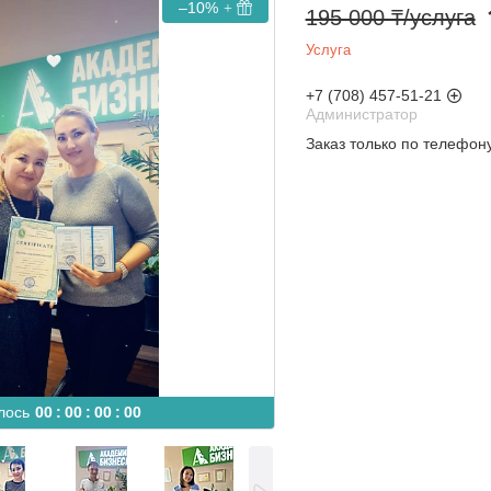
–10%
195 000 ₸/услуга
Услуга
+7 (708) 457-51-21
Администратор
Заказ только по телефон
лось
0
0
0
0
0
0
0
0