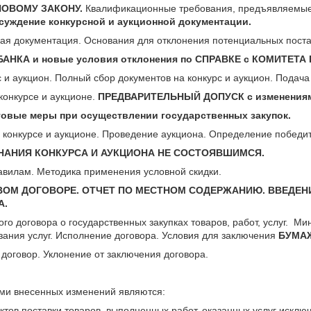
НОВОМУ ЗАКОНУ.
Квалификационные требования, предъявляемые 
уждение конкурсной и аукционной документации.
ная документация. Основания для отклонения потенциальных пост
БАНКА и новые условия отклонения по СПРАВКЕ с КОМИТЕТ
с и аукцион. Полный сбор документов на конкурс и аукцион. Подача
конкурсе и аукционе.
ПРЕДВАРИТЕЛЬНЫЙ ДОПУСК с изменения
овые меры при осуществлении государственных закупок.
 конкурсе и аукционе. Проведение аукциона. Определение победи
НАНИЯ КОНКУРСА И АУКЦИОНА НЕ СОСТОЯВШИМСЯ.
авилам. Методика применения условной скидки.
ВОМ ДОГОВОРЕ. ОТЧЕТ ПО МЕСТНОМ СОДЕРЖАНИЮ. ВВЕДЕН
А.
го договора о государственных закупках товаров, работ, услуг. Ми
зания услуг. Исполнение договора. Условия для заключения
БУМАЖ
договор. Уклонение от заключения договора.
ми внесенных изменений являются:
тов поставки товаров, выполненных работ, оказанных услуг искл