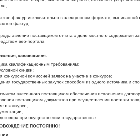
ала;
четов-фактур исключительно в электронном формате, выписанно
четов-фактур;
представление поставщиком отчета о доле местного содержания з
редством веб-портала.
ожения, касающиеся:
вщика квалификационным требованиям;
условной скидки;
я конкурсной комиссией заявок на участие в конкурсе;
дения государственных закупок способом из одного источника и сп
казчиком внесенного поставщиком обеспечения исполнения договор
вления поставщиком документов при осуществлении поставки това
ие в конкурсе;
кументации;
 договора при осуществлении государственных
ПОВОЖДЕНИЕ ПОСТОЯННО!
ании