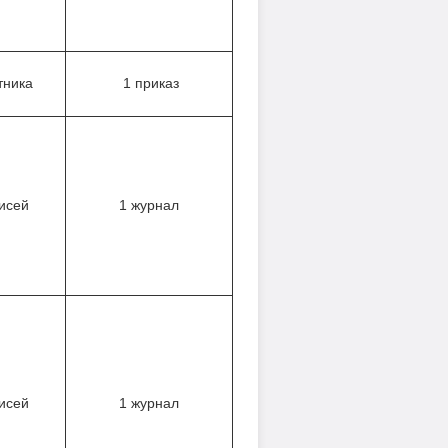
тника
1 приказ
исей
1 журнал
исей
1 журнал