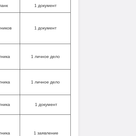
ланк
1 документ
тников
1 документ
тника
1 личное дело
тника
1 личное дело
тника
1 документ
тника
1 заявление