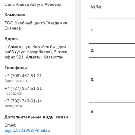
Салыкбаева Айгуль Абаевна
№/№
ТОО Учебный центр "Академия
Бизнеса"
1.
г. Алматы, ул. Казыбек би , дом
2.
№65 (уг.ул.Назарбаева), 5 этаж,
офис 521, Алматы, Казахстан
+7 (708) 457-51-21
3.
Администратор
+7 (727) 957-51-21
Городской
+7 (702) 743-01-14
менеджер
4.
aigul19731992@mail.ru