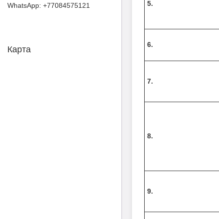
5.
+77084575121
6.
Карта
7.
8.
9.