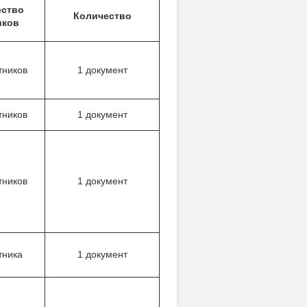
ество
Количество
иков
тников
1 документ
тников
1 документ
тников
1 документ
тника
1 документ