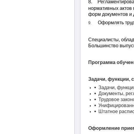
8.
Регламентирова
нормативных актов 
форм документов и д
Оформлять труд
9.
Специалисты, облад
Большинство выпуск
Программа обучен
Задачи, функции, 
Задачи, функци
Документы, ре
Трудовое закон
Унифицированны
Штатное распис
Оформление приема