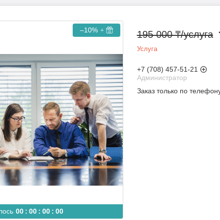
–10%
195 000 ₸/услуга
Услуга
+7 (708) 457-51-21
Администратор
Заказ только по телефон
лось
0
0
0
0
0
0
0
0