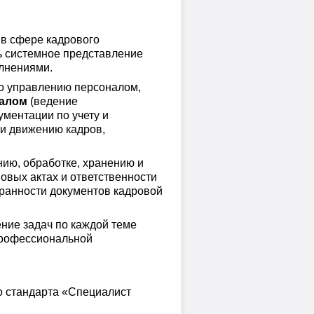
 в сфере кадрового
ь системное представление
лнениями.
о управлению персоналом,
налом
(ведение
ументации по учету и
 и движению кадров,
ию, обработке, хранению и
вых актах и ответственности
ранности документов кадровой
ие задач по каждой теме
профессиональной
о стандарта «Специалист