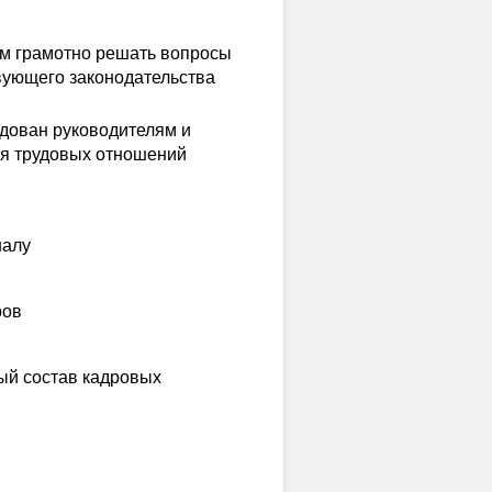
ам грамотно решать вопросы
вующего законодательства
ндован руководителям и
ия трудовых отношений
налу
ров
ый состав кадровых