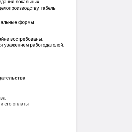
оздания локальных
делопроизводству, табель
рнальные формы
айне востребованы.
ся уважением работодателей.
дательства
ава
и его оплаты