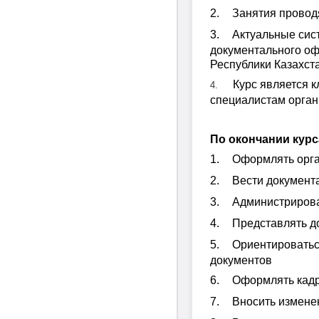
2.
Занятия провод
3.
Актуальные сис
документального оф
Республики Казахст
Курс является 
4.
специалистам орган
По окончании курс
1.
Оформлять орга
2.
Вести документ
3.
Администрирова
4.
Представлять д
5.
Ориентироватьс
документов
6.
Оформлять кадр
7.
Вносить измене