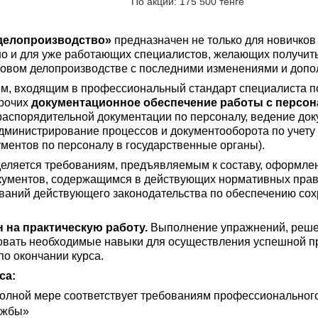
По акции: 175 500 тенге
делопроизводство»
предназначен не только для новичков
но и для уже работающих специалистов, желающих получит
овом делопроизводстве с последними изменениями и допо
м, входящим в профессиональный стандарт специалиста п
прочих
документационное обеспечение работы с персо
распорядительной документации по персоналу, ведение док
дминистрирование процессов и документооборота по учету
ментов по персоналу в государственные органы).
еляется требованиям, предъявляемым к составу, оформлен
кументов, содержащимся в действующих нормативных право
ваний действующего законодательства по обеспечению сох
 на практическую работу.
Выполнение упражнений, решен
овать необходимые навыки для осуществления успешной 
по окончании курса.
са:
полной мере соответствует требованиям профессиональног
ужбы»