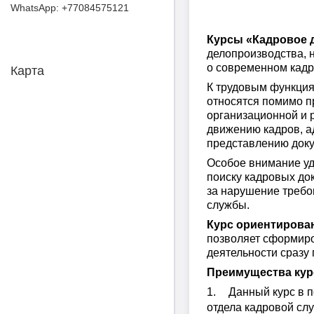
+77084575121
Курсы «Кадровое 
делопроизводства, 
о современном кадр
Карта
К трудовым функция
относятся помимо 
организационной и 
движению кадров, а
представлению доку
Особое внимание уд
поиску кадровых до
за нарушение требо
службы.
Курс ориентирован
позволяет сформир
деятельности сразу 
Преимущества кур
1.
Данный курс в 
отдела кадровой сл