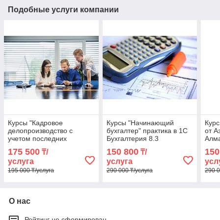
Подобные услуги компании
Курсы "Кадровое
Курсы "Начинающий
Курс
делопроизводство с
бухгалтер" практика в 1С
от А
учетом последних
Бухгалтерия 8.3
Алм
изменений" в Алматы
175 500
150 800
150
₸/
₸/
услуга
услуга
усл
195 000 ₸/услуга
290 000 ₸/услуга
290 0
О нас
Рейтинг не сформирован