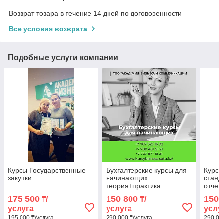
Возврат товара в течение 14 дней по договоренности
Все условия возврата
Подобные услуги компании
Курсы Государственные
Бухгалтерские курсы для
Кур
закупки
начинающих
ста
теория+практика
отче
обще
175 500
150 800
150
₸/
₸/
МСФ
услуга
услуга
усл
195 000 ₸/услуга
290 000 ₸/услуга
290 0