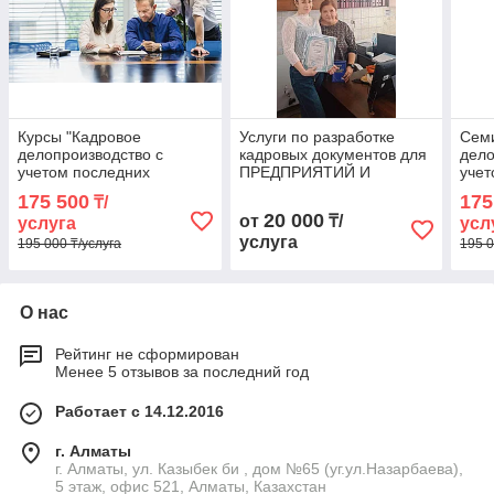
Курсы "Кадровое
Услуги по разработке
Сем
делопроизводство с
кадровых документов для
дело
учетом последних
ПРЕДПРИЯТИЙ И
учет
изменений" в Алматы
ОРГАНИЗАЦИЙ
изм
175 500
175
₸/
КРУПНОГО, СРЕДНЕГО И
20 000
от
₸/
услуга
усл
МАЛОГО БИЗНЕСА
услуга
195 000 ₸/услуга
195 0
О нас
Рейтинг не сформирован
Менее 5 отзывов за последний год
Работает с 14.12.2016
г. Алматы
г. Алматы, ул. Казыбек би , дом №65 (уг.ул.Назарбаева),
5 этаж, офис 521, Алматы, Казахстан