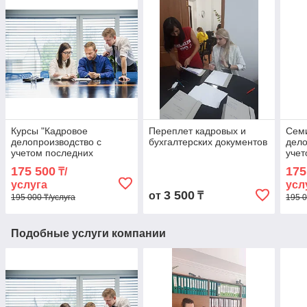
Курсы "Кадровое
Переплет кадровых и
Сем
делопроизводство с
бухгалтерских документов
дело
учетом последних
учет
изменений" в Алматы
изм
175 500
175
₸/
услуга
усл
3 500
от
₸
195 000 ₸/услуга
195 0
Подобные услуги компании