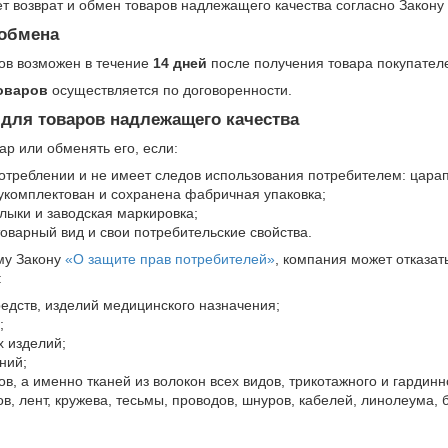
т возврат и обмен товаров надлежащего качества согласно Закону
 обмена
ов возможен в течение
14 дней
после получения товара покупател
оваров
осуществляется по договоренности.
 для товаров надлежащего качества
ар или обменять его, если:
отреблении и не имеет следов использования потребителем: царапин
укомплектован и сохранена фабричная упаковка;
лыки и заводская маркировка;
товарный вид и свои потребительские свойства.
му Закону
«О защите прав потребителей»
, компания может отказа
:
едств, изделий медицинского назначения;
;
х изделий;
ний;
в, а именно тканей из волокон всех видов, трикотажного и гардинн
, лент, кружева, тесьмы, проводов, шнуров, кабелей, линолеума, б