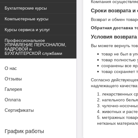
Компания осуществляе
Бухгалтерские курсы
Сроки возврата и
Компьютерные курсы
Возврат и обмен товар
Обратная доставка т
Курсы сервиса и услуг
Условия возврата
Профессиональное
УПРАВЛЕНИЕ ПЕРСОНАЛОМ,
Вы можете вернуть тов
КАДРОВОЙ и
БУХГАЛТЕРСКОЙ службами
товар не был в уп
товар полностью 
сохранены все яр
О нас
товар сохраняет 
Отзывы
Согласно действующе
надлежащего качества
Галерея
лекарственных ср
Оплата
нательного белья
чулочно-носочны
Сертификаты
животных и расте
метражных товаро
нетканых материалов
График работы