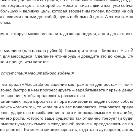
о текущая цель, к которой вы можете начать двигаться уже сейчас, 
т большую и великую цель, которая взорвет им голову, похожи на 
ала своими ногами до любой, пусть небольшой цели. А затем замах
рочим.
ечта, которую можно исполнить до конца недели, а они делают из 
е миллион (для начала рублей). Посмотрите мир – билеты в Нью-Йо
 для мерседеса. Сделайте что-нибудь и доведите это до конца. Эт
ьно и проще, чем кажется.
ие отсутствия масштабного видения
й материал «Масштабное видение как трамплин для роста» — почита
аточно быстро в нем прогрессируете – зарабатываете первые деньги
е видение, чтобы продолжать развиваться.
 штанишек, пора взрослеть и пора производить апдейт своих собс
ались «ого-го-го», то когда они у вас появляются, становится пред
нечно, удариться в «избавление от эго и порождаемых им желаний»
еннего роста, которого ваше существо так отчаянно требует (и буд
омогает увидеть смысл в ежедневной рутине и преодолевать ее п
 не денется. Ее можно минимизировать, отдать на аутсорсинг, авт