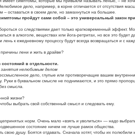
й имеет симптомы, которые мы привыкли называть ленью, – не хоче
елюбимое дело, например, в корне отличается от отсутствия масш
ом – оставаться в своем деле, но замахнуться на большее.
 симптомы пройдут сами собой – это универсальный закон п
бороться со следствиями дает только кратковременный эффект. Мо
ываться в алкоголе, веществах или йога-ретритах, но все это буде
 и лень к ежедневному процессу будут всегда возвращаться и с ка
 причины лени и жить в драйве?
 состояний в отдельности.
ие занятия нелюбимым делом
ессмысленное дело, глупые или противоречащие вашим внутренни
у. Руки в буквальном смысле не поднимаются, и это прямо пропо
 без смысла.
анной жизни?
чтобы выбрать свой собственный смысл и следовать ему.
щепринятых норм. Очень мало «взять и уволиться» — надо выбрать 
 подвешенное состояние ничем не лучше рамок общества.
ь свою душу. Боятся отдавать. Сначала хотят, чтобы их полюбили 