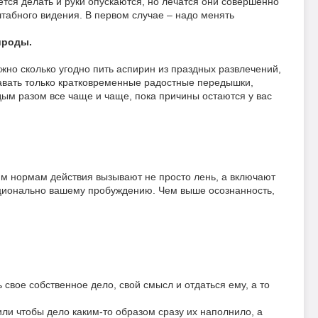
тся делать и руки опускаются, но лечатся они совершенно
табного видения. В первом случае – надо менять
рироды.
жно сколько угодно пить аспирин из праздных развлечений,
т давать только кратковременные радостные передышки,
ждым разом все чаще и чаще, пока причины остаются у вас
м нормам действия вызывают не просто лень, а включают
рционально вашему пробуждению. Чем выше осознанность,
свое собственное дело, свой смысл и отдаться ему, а то
или чтобы дело каким-то образом сразу их наполнило, а