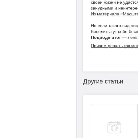
своей жизни не удастс
занудными и неинтере
Из материала «Масшта
Но если такого видени
Веселить тут себя бес
Подводя итог
— лень 
Причем решать как мож
Другие статьи