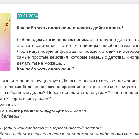
03.01.2024
Как побороть свою лень и начать действовать!
Любой адекватный человек понимает, что нужно делать, чт
его в это состояние, но только единицы способны измени
Люди ищут новую информацию, новые методики и авторов-с
самые простые действия, которые знаешь с детства. Иногда
делать ты не можешь…
Как побороть свою лень?
ять, что лени не существует. Да, вы не ослышались, а я не «описал
ся с ленью больше похожа на сражение с ветряными мельницами.
ся выбранным делом? Не хочется вставать по утрам? Постоянно оп
вить? Теряете энтузиазм?
причины.
зато вполне реальны следующие состояния:
о делаешь;
;
цели и как следствие энергетический застой;
ого видения и как следствие непонимание «нафига оно мне на