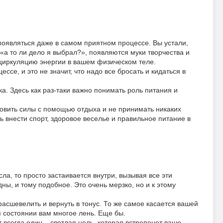
появляться даже в самом приятном процессе. Вы устали,
«а то ли дело я выбрал?», появляются муки творчества и
и циркуляцию энергии в вашем физическом теле.
се, и это не значит, что надо все бросать и кидаться в
ка. Здесь как раз-таки важно понимать роль питания и
ановить силы с помощью отдыха и не принимать никаких
ь внести спорт, здоровое веселье и правильное питание в
ла, то просто застаивается внутри, вызывая все эти
дны, и тому подобное. Это очень мерзко, но и к этому
сшевелить и вернуть в тонус. То же самое касается вашей
м состоянии вам многое лень. Еще бы.
 всегда один – светлая цель, которая встрепенет ваше