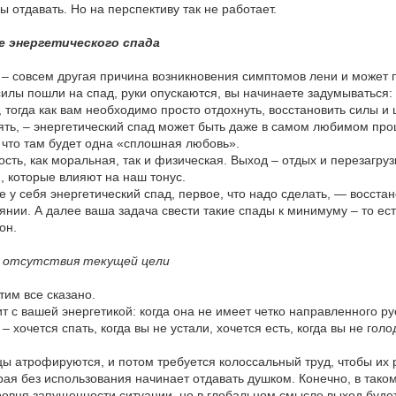
ы отдавать. Но на перспективу так не работает.
ие энергетического спада
д
– совсем другая причина возникновения симптомов лени и может 
илы пошли на спад, руки опускаются, вы начинаете задумываться: 
 тогда как вам необходимо просто отдохнуть, восстановить силы 
ять, – энергетический спад может быть даже в самом любимом процес
 что там будет одна «сплошная любовь».
сть, как моральная, так и физическая. Выход – отдых и перезагруз
, которые влияют на наш тонус.
е у себя энергетический спад, первое, что надо сделать, — восст
янии. А далее ваша задача свести такие спады к минимуму – то ест
ион.
ие отсутствия текущей цели
Этим все сказано.
т с вашей энергетикой: когда она не имеет четко направленного рус
 хочется спать, когда вы не устали, хочется есть, когда вы не голо
атрофируются, и потом требуется колоссальный труд, чтобы их ра
рая без использования начинает отдавать душком. Конечно, в тако
уровня запущенности ситуации, но в глобальном смысле выход будет