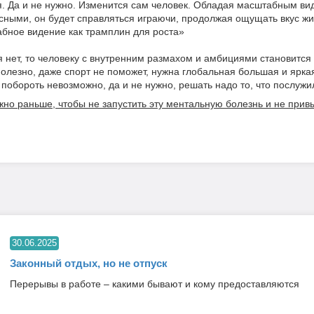
я. Да и не нужно. Изменится сам человек. Обладая масштабным ви
сными, он будет справляться играючи, продолжая ощущать вкус ж
бное видение как трамплин для роста»
я нет, то человеку с внутренним размахом и амбициями становится
полезно, даже спорт не поможет, нужна глобальная большая и яркая
побороть невозможно, да и не нужно, решать надо то, что послужи
но раньше, чтобы не запустить эту ментальную болезнь и не привы
30.06.2025
Законный отдых, но не отпуск
Перерывы в работе – какими бывают и кому предоставляются