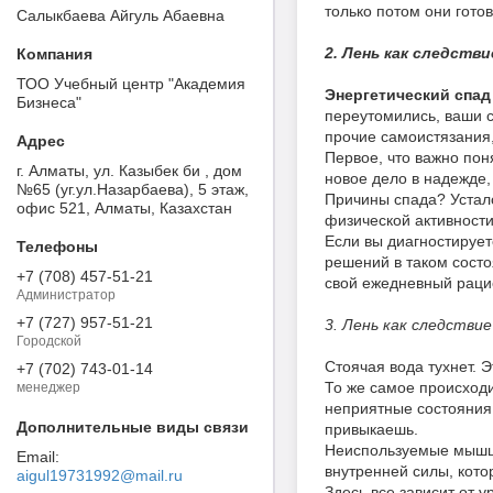
только потом они готов
Салыкбаева Айгуль Абаевна
2. Лень как следств
ТОО Учебный центр "Академия
Энергетический спа
Бизнеса"
переутомились, ваши с
прочие самоистязания,
Первое, что важно пон
г. Алматы, ул. Казыбек би , дом
новое дело в надежде,
№65 (уг.ул.Назарбаева), 5 этаж,
Причины спада? Устало
офис 521, Алматы, Казахстан
физической активности
Если вы диагностирует
решений в таком состо
+7 (708) 457-51-21
свой ежедневный рац
Администратор
+7 (727) 957-51-21
3. Лень как следств
Городской
Стоячая вода тухнет. 
+7 (702) 743-01-14
То же самое происходи
менеджер
неприятные состояния –
привыкаешь.
Неиспользуемые мышцы 
внутренней силы, кото
aigul19731992@mail.ru
Здесь все зависит от 