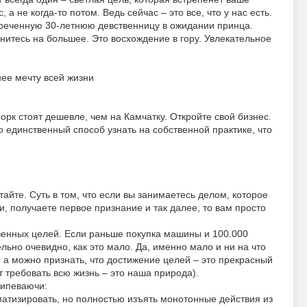
а не когда-то потом. Ведь сейчас – это все, что у нас есть.
обреченную 30-летнюю девственницу в ожидании принца.
нитесь на большее. Это восхождение в гору. Увлекательное
нее мечту всей жизни
рк стоят дешевле, чем на Камчатку. Откройте свой бизнес.
о единственный способ узнать на собственной практике, что
йте. Суть в том, что если вы занимаетесь делом, которое
, получаете первое признание и так далее, то вам просто
твенных целей. Если раньше покупка машины и 100.000
ельно очевидно, как это мало. Да, именно мало и ни на что
, а можно признать, что достижение целей – это прекрасный
ет требовать всю жизнь – это наша природа).
рипеваючи:
оматизировать, но полностью изъять монотонные действия из