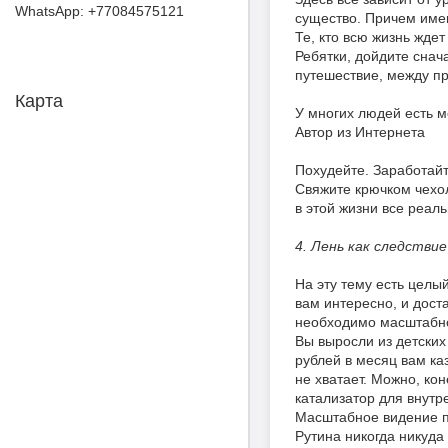
+77084575121
существо. Причем именн
Те, кто всю жизнь жде
Ребятки, дойдите снач
путешествие, между п
Карта
У многих людей есть м
Автор из Интернета
Похудейте. Заработайт
Свяжите крючком чехол
в этой жизни все реал
4. Лень как следств
На эту тему есть целы
вам интересно, и дост
необходимо масштабно
Вы выросли из детских
рублей в месяц вам каз
не хватает. Можно, ко
катализатор для внутр
Масштабное видение п
Рутина никогда никуда