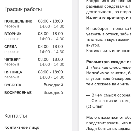
Каждое из этих явлени
разными средствами. Н
График работы
деятельность, во втор
Излечите причину, и
08:00
18:00
ПОНЕДЕЛЬНИК
14:00
14:30
И наоборот – попытка 
08:00
18:00
уезжать в отпуск, заб
ВТОРНИК
14:00
14:30
тотальная скука жизни
внутри.
08:00
18:00
СРЕДА
Как излечить истинные
14:00
14:30
08:00
18:00
ЧЕТВЕРГ
Рассмотрю каждое из
14:00
14:30
1. Лень как следств
08:00
18:00
ПЯТНИЦА
Нелюбимое занятие, б
14:00
14:30
внутреннюю блокировк
тем сложнее вам жить
Выходной
СУББОТА
Выходной
ВОСКРЕСЕНЬЕ
— В чем смысл осозн
— Смысл жизни в том, 
(с) Опыт
Контакты
Мало отказаться от об
предстоит узнать, что
Люди боятся вкладыват